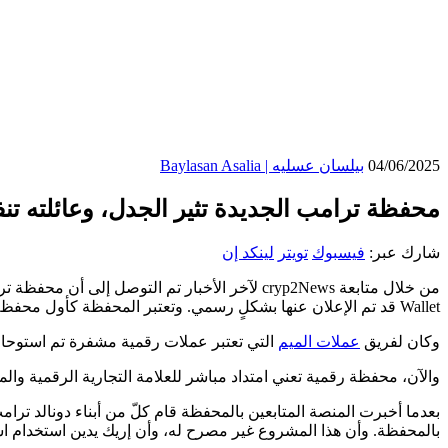
04/06/2025
بيلسان عسليه | Baylasan Asalia
محفظة ترامب الجديدة تثير الجدل، وعائلته تن
شارك عبر:
فيسبوك
تويتر
لينكد إن
Wallet قد تم الإعلان عنها بشكلٍ رسمي. وتعتبر المحفظة كأول محفظة مشفرة حصريةً لأنصار ترامب.
وكان لفريق
عملات الميم
التي تعتبر عملات رقمية مشفرة تم استوحاء فكرتها 
والآن، محفظة رقمية تعني امتداد مباشر للعلامة التجارية الرقمية وال
بعدما أخبرت المنصة المتابعين بالمحفظة قام كلّ من أبناء دونالد ترام
بالمحفظة. وأن هذا المشروع غير مصرح له، وأن إريك يدين استخدام اس