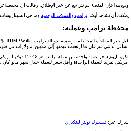
ومع هذا فإن المنصة لم تتراجع عن خبر الإطلاق، وقالت أن محفظة ترا
يمكنك أن تشاهد أيضًا:
ترامب والعملات الرقمية
وما هي السيناريوهات 
محفظة ترامب وعملته:
قبل خبر المفاجأة للمحفظة الرسمية لدونالد ترامب The Official $TRUMP Wallet فقد فاجئ الرئيس الأمريكي متابعيه بخبر إطلاق عملته المشفرة والتي تحمل اسمه
الحالي. والتي سرعان ما ارتفعت قيمتها إلى ملايين الدولارات في فترة
أمريكي تقريبًا للعملة الواحدة! وأقل سعر للعملة خلال شهر مايو كان 10.83 دولار أمريكي وكان هذا في يوم 30 مايو 2025.
شارك عبر:
فيسبوك
تويتر
لينكد إن