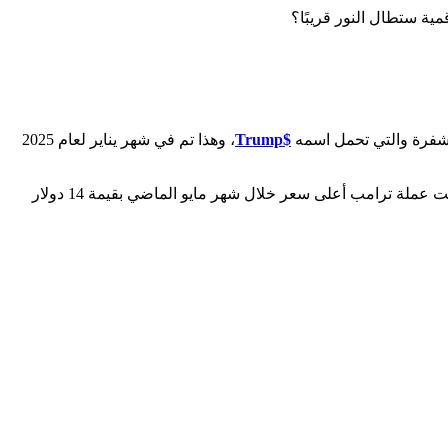
ية ستطال النور قريبًا؟
$Trump
، وهذا تم في شهر يناير لعام 2025
لكن، اليوم سعر عملة واحدة من عملة ترامب هو 11.018 دولار أمريكي، علمًا أن قيمة العملة انخفضت 5% مقارنةً بالشهر الماضي، حيث سجلت عملة ترامب أعلى سعر خلال شهر مايو الماضي بقيمة 14 دولار