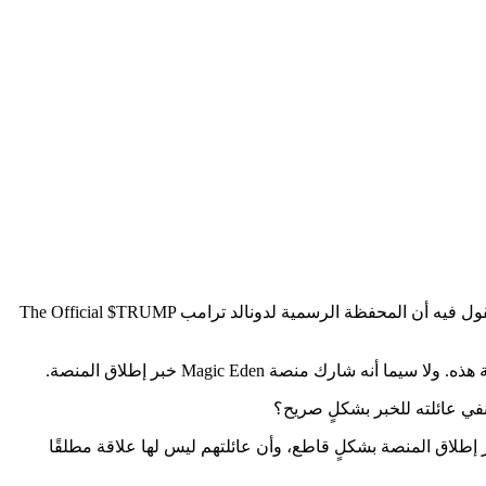
من خلال متابعة cryp2News لآخر الأخبار تم التوصل إلى أن محفظة ترامب- في يوم أمس أطلقت منصة Magic Eden تصريحًا على منصة X تقول فيه أن المحفظة الرسمية لدونالد ترامب The Official $TRUMP
 منصة Magic Eden خبر إطلاق المنصة.
نفي عائلته للخبر بشكلٍ صريح؟
ر إطلاق المنصة بشكلٍ قاطع، وأن عائلتهم ليس لها علاقة مطلقًا