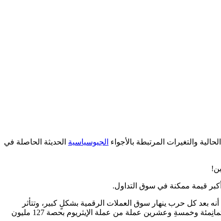
حالية والتغيرات المرتبطة بالأجواء
الجيوسياسية
الحديثة الحاصلة في
ين!
كبر قيمة ممكنة في سوق التداول.
 أنه بعد كل حرب ينهار سوق العملات الرقمية بشكلٍ كبير، وتتأثر
أخذ هذا المستثمر فرصته الذهبية وقام بشراء ثمانية وأربعين ألف، وثمانِمئة وخمسةِ وعشرين عملة من عملة الإيثريوم بحصة 127 مليون