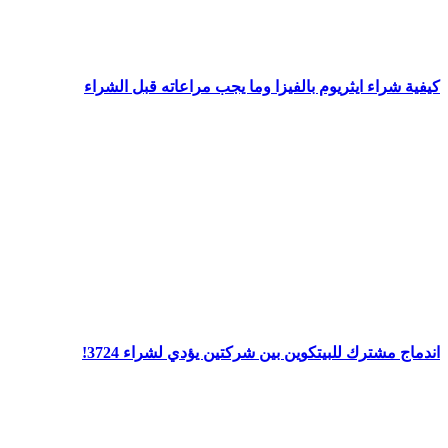
كيفية شراء ايثريوم بالفيزا وما يجب مراعاته قبل الشراء
اندماج مشترك للبيتكوين بين شركتين يؤدي لشراء 3724!