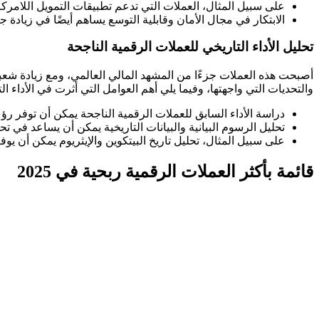
على سبيل المثال، العملات التي تدعم تطبيقات التمويل اللامركزي (DeFi) أو الرموز غير القابلة للاستبدال (NFTs) قد تشهد طلبًا متزايد
الابتكار في مجال الأمان وقابلية التوسع يساهم أيضًا في زيادة جا
تحليل الأداء التاريخي للعملات الرقمية الناجحة
أصبحت هذه العملات جزءًا من المشهد المالي العالمي، ومع زيادة شعبيت
والتحديات التي واجهتها، وفيما يلي أهم العوامل التي أثرت في الأداء الت
دراسة الأداء السابق للعملات الرقمية الناجحة يمكن أن توفر رؤى
تحليل الرسوم البيانية والبيانات التاريخية يمكن أن يساعد في تح
على سبيل المثال، تحليل تاريخ البيتكوين والإيثريوم يمكن أن ي
قائمة بأكثر العملات الرقمية ربحية في 2025