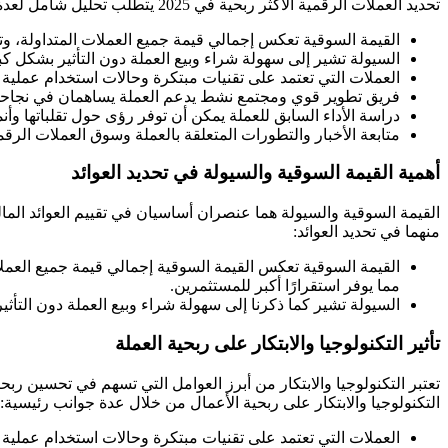
تحديد العملات الرقمية الأكثر ربحية في 2025 يتطلب تحليل شامل لعدة عوامل، وليس مجرد النظر إلى تقلبات الأسعار، وإليك أهم العوامل التي يجب مراعاتها:
القيمة السوقية تعكس إجمالي قيمة جميع العملات المتداولة، وتو
السيولة تشير إلى سهولة شراء وبيع العملة دون التأثير بشكل كب
العملات التي تعتمد على تقنيات مبتكرة وحالات استخدام عملية غال
فريق تطوير قوي ومجتمع نشط يدعم العملة يساهمان في نجاحه
دراسة الأداء السابق للعملة يمكن أن توفر رؤى حول تقلباتها وأن
متابعة الأخبار والتطورات المتعلقة بالعملة وسوق العملات الرقمي
أهمية القيمة السوقية والسيولة في تحديد العوائد
القيمة السوقية والسيولة هما عنصران أساسيان في تقييم العوائد المالي
منهما في تحديد العوائد:
القيمة السوقية تعكس القيمة السوقية إجمالي قيمة جميع العملات 
مما يوفر استقرارًا أكبر للمستثمرين.
السيولة تشير كما ذكرنا إلى سهولة شراء وبيع العملة دون التأث
تأثير التكنولوجيا والابتكار على ربحية العملة
تعتبر التكنولوجيا والابتكار من أبرز العوامل التي تسهم في تحسين 
التكنولوجيا والابتكار على ربحية الأعمال من خلال عدة جوانب رئيسية:
العملات التي تعتمد على تقنيات مبتكرة وحالات استخدام عملية غال